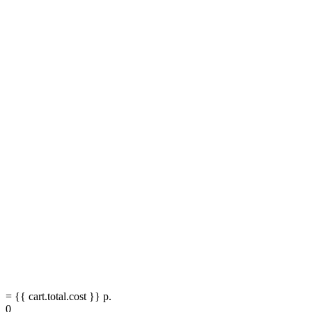
= {{ cart.total.cost }} р.
0