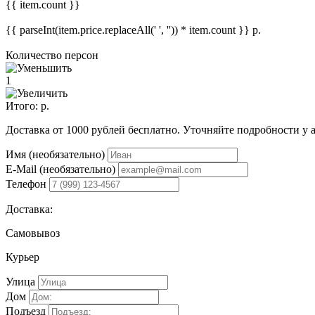
{{ item.count }}
{{ parseInt(item.price.replaceAll(' ', '')) * item.count }}
р.
Количество персон
1
Итого:
р.
Доставка от 1000 рублей бесплатно. Уточняйте подробности у 
Имя (необязательно)
E-Mail (необязательно)
Телефон
Доставка:
Самовывоз
Курьер
Улица
Дом
Подъезд