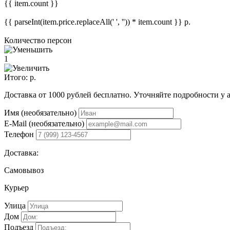
{{ item.count }}
{{ parseInt(item.price.replaceAll(' ', '')) * item.count }}
р.
Количество персон
1
Итого:
р.
Доставка от 1000 рублей бесплатно. Уточняйте подробности у 
Имя (необязательно)
E-Mail (необязательно)
Телефон
Доставка:
Самовывоз
Курьер
Улица
Дом
Подъезд