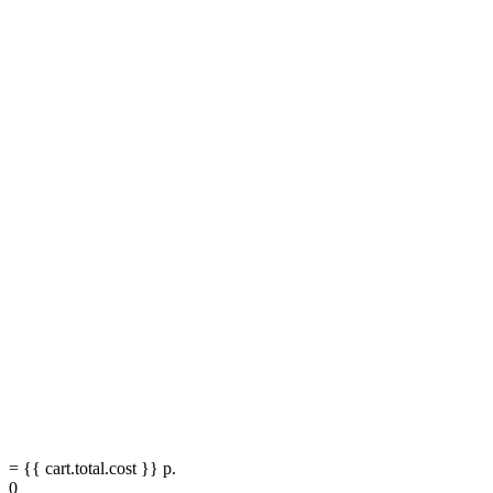
= {{ cart.total.cost }} р.
0